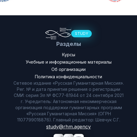
STUDY
Разделы
Курсы
Учебные и информационные материалы
Об организации
Политика конфиденциальности
Сетевое издание «Русская Гуманитарная Миссия».
Рег. № и дата принятия решения о регистрации
СМИ: серия Эл № ФС77-81944 от 24 сентября 2021
г. Учредитель: Автономная некоммерческая
организация поддержки гуманитарных программ
«Русская Гуманитарная Миссия» (ОГРН
1107799018876). Главный редактор: Шевчук С.Г.
study@rhm.agency